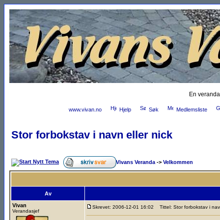
En veranda
www.vivan.no
Hjelp
Søk
Medlemsliste
Stor forbokstav i navn eller nick
Vivans Veranda
->
Velkommen
Av
Vivan
Skrevet: 2006-12-01 16:02
Tittel: Stor forbokstav i nav
Verandasjef