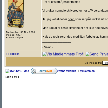
Det er et stort Ã¸nske fra meg.
Vi bruker normale skriveregler her pÃ¥ verandaen, 
Ja, jeg vet at det er
noen
som ser pÃ¥ nicket sitt so
Men i de aller fleste tilfellene er det ikke noe bevi
Ble Medlem: 30 Nov 2006
Innlegg: 4307
Hvis du registrerer deg med liten forbokstav kommer
Bosted: KlÃ¦bu
_________________
- Vivan -
________________________________
Til Toppen
Vis Innlegg fra:
Vivans Veranda
->
Velkommen
Side
1
av
1