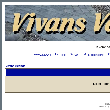
En veranda
www.vivan.no
Hjelp
Søk
Medlemsliste
Vivans Veranda
Det er ingen
phpB
Powered by