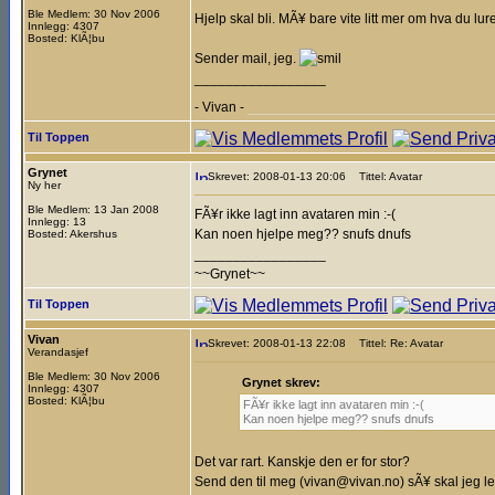
Ble Medlem: 30 Nov 2006
Hjelp skal bli. MÃ¥ bare vite litt mer om hva du lur
Innlegg: 4307
Bosted: KlÃ¦bu
Sender mail, jeg.
_________________
- Vivan -
________________________________
Til Toppen
Grynet
Skrevet: 2008-01-13 20:06
Tittel: Avatar
Ny her
Ble Medlem: 13 Jan 2008
FÃ¥r ikke lagt inn avataren min :-(
Innlegg: 13
Kan noen hjelpe meg?? snufs dnufs
Bosted: Akershus
_________________
~~Grynet~~
Til Toppen
Vivan
Skrevet: 2008-01-13 22:08
Tittel: Re: Avatar
Verandasjef
Ble Medlem: 30 Nov 2006
Grynet skrev:
Innlegg: 4307
Bosted: KlÃ¦bu
FÃ¥r ikke lagt inn avataren min :-(
Kan noen hjelpe meg?? snufs dnufs
Det var rart. Kanskje den er for stor?
Send den til meg (vivan@vivan.no) sÃ¥ skal jeg le