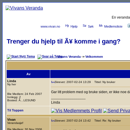
En veranda
www.vivan.no
Hjelp
Søk
Medlemsliste
Trenger du hjelp til Ã¥ komme i gang?
Vivans Veranda
->
Velkommen
Av
Linda
Skrevet: 2007-02-24 13:29
Tittel: Ny bruker
Ny her
Gar litt problem med og bruke siden, er ikke noe da
Ble Medlem: 24 Feb 2007
_________________
Innlegg: 2
Bosted: Ã…LESUND
Linda
Til Toppen
Vivan
Skrevet: 2007-02-24 13:42
Tittel: Re: Ny bruker
Verandasjef
Ble Medlem: 30 Nov 2006