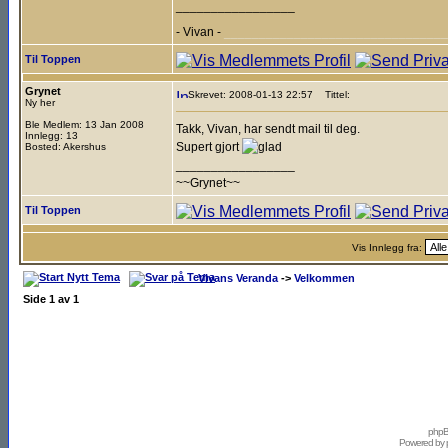
_________________
- Vivan -
________________________________
Til Toppen
Grynet
Skrevet: 2008-01-13 22:57
Tittel:
Ny her
Ble Medlem: 13 Jan 2008
Takk, Vivan, har sendt mail til deg.
Innlegg: 13
Supert gjort
Bosted: Akershus
_________________
~~Grynet~~
Til Toppen
Vis Innlegg fra:
Vivans Veranda
->
Velkommen
Side
1
av
1
phpB
Powered by