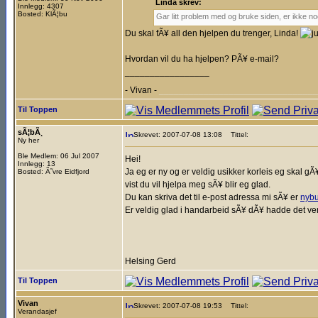
Linda skrev:
Innlegg: 4307
Bosted: KlÃ¦bu
Gar litt problem med og bruke siden, er ikke no
Du skal fÃ¥ all den hjelpen du trenger, Linda!
Hvordan vil du ha hjelpen? PÃ¥ e-mail?
_________________
- Vivan -
________________________________
Til Toppen
sÃ¦bÃ¸
Skrevet: 2007-07-08 13:08
Tittel:
Ny her
Ble Medlem: 06 Jul 2007
Hei!
Innlegg: 13
Ja eg er ny og er veldig usikker korleis eg skal gÃ
Bosted: Ã˜vre Eidfjord
vist du vil hjelpa meg sÃ¥ blir eg glad.
Du kan skriva det til e-post adressa mi sÃ¥ er
nyb
Er veldig glad i handarbeid sÃ¥ dÃ¥ hadde det vert 
Helsing Gerd
Til Toppen
Vivan
Skrevet: 2007-07-08 19:53
Tittel:
Verandasjef