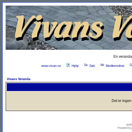
En veranda
www.vivan.no
Hjelp
Søk
Medlemsliste
Vivans Veranda
Det er ingen
phpB
Powered by