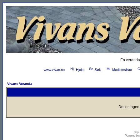
En veranda
www.vivan.no
Hjelp
Søk
Medlemsliste
Vivans Veranda
Det er ingen
phpB
Powered by