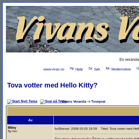
En veranda
www.vivan.no
Hjelp
Søk
Medlemsliste
Tova votter med Hello Kitty?
Vivans Veranda
->
Toveprat
Av
Miley
Skrevet: 2008-10-20 18:59
Tittel: Tova votter med Hell
Ny her