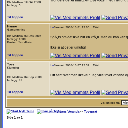
Tror dere det er mulig Ã¥ tove votter med Hello Kitt
Ble Medlem: 19 Okt 2008
Innlegg: 5
Til Toppen
Hanne
Skrevet: 2008-10-21 13:06
Tittel:
Garndronning
Ble Medlem: 03 Des 2006
SpÃ¸rs om det ikke blir en krÃ¸ll. Men du kan kansj
Innlegg: 1608
_________________
Bosted: Trondheim
Ikke si at det er umulig!
Til Toppen
Tove
Skrevet: 2008-10-27 12:32
Tittel:
Kjenning
Litt sent svar men likevel : Jeg ville tovet votten
Ble Medlem: 04 Sep 2008
Innlegg: 47
Til Toppen
Vis Innlegg fra:
Vivans Veranda
->
Toveprat
Side
1
av
1