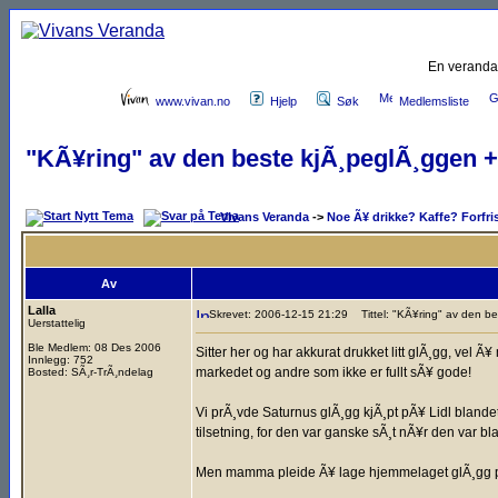
En veranda
www.vivan.no
Hjelp
Søk
Medlemsliste
"KÃ¥ring" av den beste kjÃ¸peglÃ¸ggen +
Vivans Veranda
->
Noe Ã¥ drikke? Kaffe? Forfri
Av
Lalla
Skrevet: 2006-12-15 21:29
Tittel: "KÃ¥ring" av den be
Uerstattelig
Ble Medlem: 08 Des 2006
Sitter her og har akkurat drukket litt glÃ¸gg, vel
Innlegg: 752
markedet og andre som ikke er fullt sÃ¥ gode!
Bosted: SÃ¸r-TrÃ¸ndelag
Vi prÃ¸vde Saturnus glÃ¸gg kjÃ¸pt pÃ¥ Lidl blandet
tilsetning, for den var ganske sÃ¸t nÃ¥r den var 
Men mamma pleide Ã¥ lage hjemmelaget glÃ¸gg pÃ¥