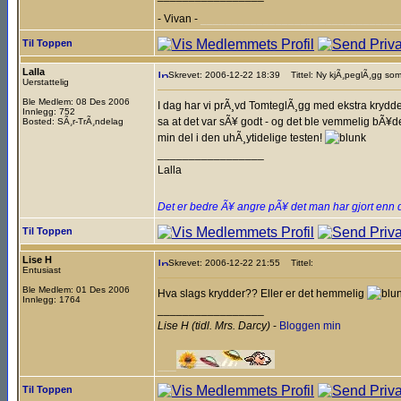
- Vivan -
________________________________
Til Toppen
Lalla
Skrevet: 2006-12-22 18:39
Tittel: Ny kjÃ¸peglÃ¸gg som
Uerstattelig
Ble Medlem: 08 Des 2006
I dag har vi prÃ¸vd TomteglÃ¸gg med ekstra krydder
Innlegg: 752
sa at det var sÃ¥ godt - og det ble vemmelig bÃ¥d
Bosted: SÃ¸r-TrÃ¸ndelag
min del i den uhÃ¸ytidelige testen!
_________________
Lalla
Det er bedre Ã¥ angre pÃ¥ det man har gjort enn 
Til Toppen
Lise H
Skrevet: 2006-12-22 21:55
Tittel:
Entusiast
Ble Medlem: 01 Des 2006
Hva slags krydder?? Eller er det hemmelig
Innlegg: 1764
_________________
Lise H (tidl. Mrs. Darcy)
-
Bloggen min
___
Til Toppen