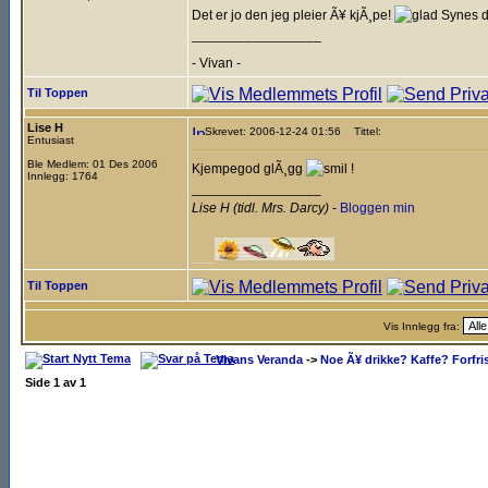
Det er jo den jeg pleier Ã¥ kjÃ¸pe!
Synes d
_________________
- Vivan -
________________________________
Til Toppen
Lise H
Skrevet: 2006-12-24 01:56
Tittel:
Entusiast
Ble Medlem: 01 Des 2006
Kjempegod glÃ¸gg
!
Innlegg: 1764
_________________
Lise H (tidl. Mrs. Darcy)
-
Bloggen min
___
Til Toppen
Vis Innlegg fra:
Vivans Veranda
->
Noe Ã¥ drikke? Kaffe? Forfri
Side
1
av
1