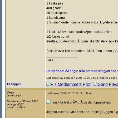
1 flaske pils
400 g farin
10 nellikspikre
1 kanelstang
1 "slump" kardemomme, kokes slik at krydderet se
1 flaske rÃ¸dvin (kan godt vÃ¦re norsk rÃ¸dvin)
1/2 flaske portvin
tilsettes, og dersom glÃ¸ggen ikke blir sterkt nok kan
Prikken over i'en er pomeranskall, men denne glÃ
_________________
Lalla
Det er bedre Ã¥ angre pÃ¥ det man har gjort enn 
Sist endret av Lalla den 2006-12-20 15:45, endret 1 gang
Til Toppen
Vivan
Skrevet: 2006-12-15 22:12
Tittel:
Verandasjef
Ble Medlem: 30 Nov 2006
Fikk lyst til Ã¥ prÃ¸ve den oppskriften.
Innlegg: 4307
Bosted: KlÃ¦bu
Jeg har ikke prÃ¸vd annet enn Tomte-glÃ¸ggen. Og 
_________________