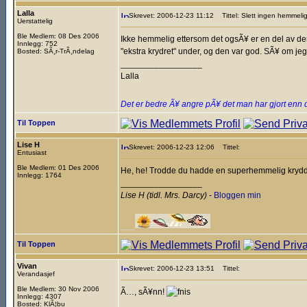
Lalla
Skrevet: 2006-12-23 11:12
Tittel: Slett ingen hemmeli
Uerstattelig
Ble Medlem: 08 Des 2006
Ikke hemmelig ettersom det ogsÃ¥ er en del av den 
Innlegg: 752
"ekstra krydret" under, og den var god. SÃ¥ om jeg
Bosted: SÃ¸r-TrÃ¸ndelag
_________________
Lalla
Det er bedre Ã¥ angre pÃ¥ det man har gjort enn 
Til Toppen
Lise H
Skrevet: 2006-12-23 12:06
Tittel:
Entusiast
Ble Medlem: 01 Des 2006
He, he! Trodde du hadde en superhemmelig krydd
Innlegg: 1764
_________________
Lise H (tidl. Mrs. Darcy)
-
Bloggen min
___
Til Toppen
Vivan
Skrevet: 2006-12-23 13:51
Tittel:
Verandasjef
Ble Medlem: 30 Nov 2006
Ã…, sÃ¥nn!
Innlegg: 4307
Bosted: KlÃ¦bu