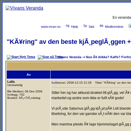
En veranda
www.vivan.no
Hjelp
Søk
Medlemsliste
"KÃ¥ring" av den beste kjÃ¸peglÃ¸ggen +
Vivans Veranda
->
Noe Ã¥ drikke? Kaffe? Forfri
Av
Lalla
Skrevet: 2006-12-15 21:29
Tittel: "KÃ¥ring" av den be
Uerstattelig
Ble Medlem: 08 Des 2006
Sitter her og har akkurat drukket litt glÃ¸gg, vel
Innlegg: 752
markedet og andre som ikke er fullt sÃ¥ gode!
Bosted: SÃ¸r-TrÃ¸ndelag
Vi prÃ¸vde Saturnus glÃ¸gg kjÃ¸pt pÃ¥ Lidl blandet
tilsetning, for den var ganske sÃ¸t nÃ¥r den var 
Men mamma pleide Ã¥ lage hjemmelaget glÃ¸gg pÃ¥