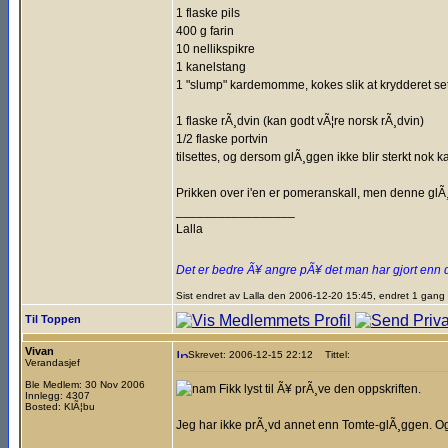
1 flaske pils
400 g farin
10 nellikspikre
1 kanelstang
1 "slump" kardemomme, kokes slik at krydderet se
1 flaske rÃ¸dvin (kan godt vÃ¦re norsk rÃ¸dvin)
1/2 flaske portvin
tilsettes, og dersom glÃ¸ggen ikke blir sterkt nok kan
Prikken over i'en er pomeranskall, men denne glÃ
_________________
Lalla
Det er bedre Ã¥ angre pÃ¥ det man har gjort enn 
Sist endret av Lalla den 2006-12-20 15:45, endret 1 gang
Til Toppen
Vivan
Skrevet: 2006-12-15 22:12
Tittel:
Verandasjef
Ble Medlem: 30 Nov 2006
Fikk lyst til Ã¥ prÃ¸ve den oppskriften.
Innlegg: 4307
Bosted: KlÃ¦bu
Jeg har ikke prÃ¸vd annet enn Tomte-glÃ¸ggen. Og 
_________________