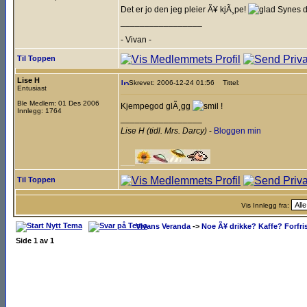
Det er jo den jeg pleier Ã¥ kjÃ¸pe!
Synes d
_________________
- Vivan -
________________________________
Til Toppen
Lise H
Skrevet: 2006-12-24 01:56
Tittel:
Entusiast
Ble Medlem: 01 Des 2006
Kjempegod glÃ¸gg
!
Innlegg: 1764
_________________
Lise H (tidl. Mrs. Darcy)
-
Bloggen min
___
Til Toppen
Vis Innlegg fra:
Vivans Veranda
->
Noe Ã¥ drikke? Kaffe? Forfri
Side
1
av
1