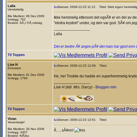
Lalla
Skrevet: 2006-12-23 11:12
Tittel: Slett ingen hemmeli
Uerstattelig
Ble Medlem: 08 Des 2006
Ikke hemmelig ettersom det ogsÃ¥ er en del av den 
Innlegg: 752
"ekstra krydret" under, og den var god. SÃ¥ om jeg
Bosted: SÃ¸r-TrÃ¸ndelag
_________________
Lalla
Det er bedre Ã¥ angre pÃ¥ det man har gjort enn 
Til Toppen
Lise H
Skrevet: 2006-12-23 12:06
Tittel:
Entusiast
Ble Medlem: 01 Des 2006
He, he! Trodde du hadde en superhemmelig krydd
Innlegg: 1764
_________________
Lise H (tidl. Mrs. Darcy)
-
Bloggen min
___
Til Toppen
Vivan
Skrevet: 2006-12-23 13:51
Tittel:
Verandasjef
Ble Medlem: 30 Nov 2006
Ã…, sÃ¥nn!
Innlegg: 4307
Bosted: KlÃ¦bu