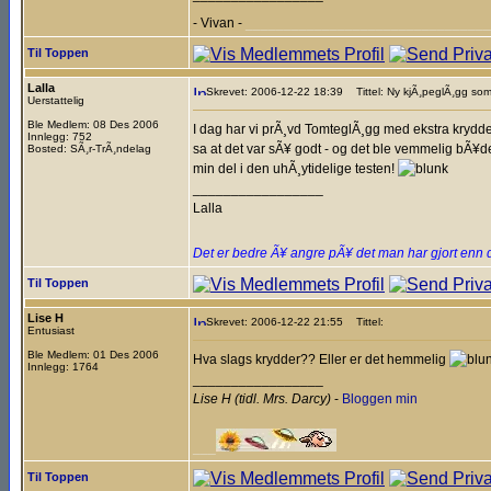
- Vivan -
________________________________
Til Toppen
Lalla
Skrevet: 2006-12-22 18:39
Tittel: Ny kjÃ¸peglÃ¸gg som
Uerstattelig
Ble Medlem: 08 Des 2006
I dag har vi prÃ¸vd TomteglÃ¸gg med ekstra krydder
Innlegg: 752
sa at det var sÃ¥ godt - og det ble vemmelig bÃ¥d
Bosted: SÃ¸r-TrÃ¸ndelag
min del i den uhÃ¸ytidelige testen!
_________________
Lalla
Det er bedre Ã¥ angre pÃ¥ det man har gjort enn 
Til Toppen
Lise H
Skrevet: 2006-12-22 21:55
Tittel:
Entusiast
Ble Medlem: 01 Des 2006
Hva slags krydder?? Eller er det hemmelig
Innlegg: 1764
_________________
Lise H (tidl. Mrs. Darcy)
-
Bloggen min
___
Til Toppen