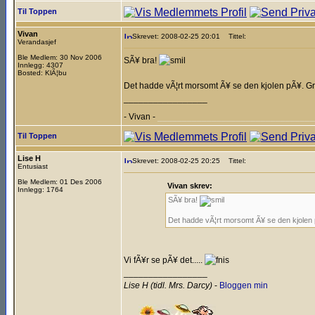
Til Toppen
Vivan
Skrevet: 2008-02-25 20:01
Tittel:
Verandasjef
Ble Medlem: 30 Nov 2006
SÃ¥ bra!
Innlegg: 4307
Bosted: KlÃ¦bu
Det hadde vÃ¦rt morsomt Ã¥ se den kjolen pÃ¥. Grei
_________________
- Vivan -
________________________________
Til Toppen
Lise H
Skrevet: 2008-02-25 20:25
Tittel:
Entusiast
Ble Medlem: 01 Des 2006
Vivan skrev:
Innlegg: 1764
SÃ¥ bra!
Det hadde vÃ¦rt morsomt Ã¥ se den kjolen pÃ
Vi fÃ¥r se pÃ¥ det.....
_________________
Lise H (tidl. Mrs. Darcy)
-
Bloggen min