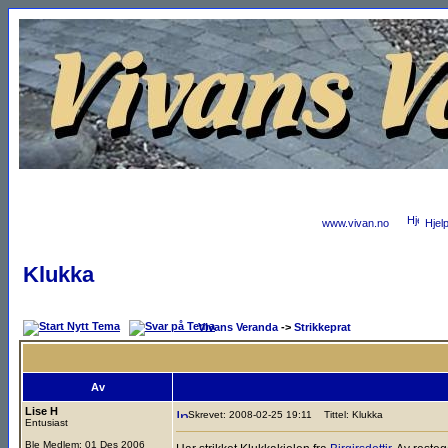
www.vivan.no
Hjel
Klukka
Vivans Veranda
->
Strikkeprat
Av
Lise H
Skrevet: 2008-02-25 19:11
Tittel: Klukka
Entusiast
Ble Medlem: 01 Des 2006