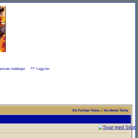
private meldinger
Logg Inn
Vis Forrige Tema
::
Vis Neste Tema