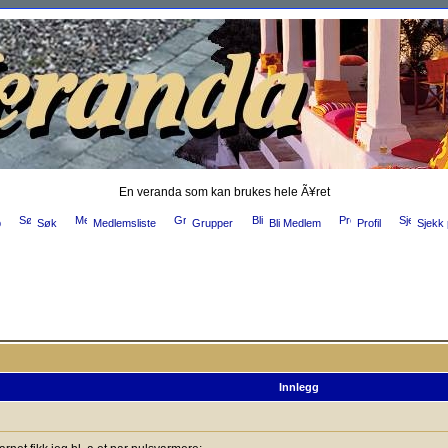
En veranda som kan brukes hele Ã¥ret
p
Søk
Medlemsliste
Grupper
Bli Medlem
Profil
Sjekk 
Innlegg