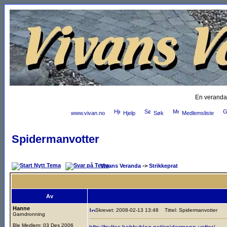
En veranda
www.vivan.no
Hjelp
Søk
Medlemsliste
Spidermanvotter
Vivans Veranda
->
Strikkeprat
Av
Hanne
Skrevet: 2008-02-13 13:48
Tittel: Spidermanvotter
Garndronning
Ble Medlem: 03 Des 2006