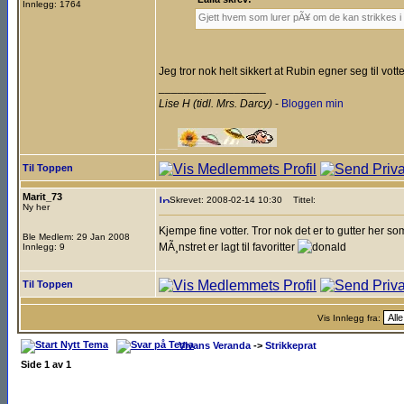
Innlegg: 1764
Gjett hvem som lurer pÃ¥ om de kan strikkes i Rub
Jeg tror nok helt sikkert at Rubin egner seg til vot
_________________
Lise H (tidl. Mrs. Darcy)
-
Bloggen min
___
Til Toppen
Marit_73
Skrevet: 2008-02-14 10:30
Tittel:
Ny her
Kjempe fine votter. Tror nok det er to gutter her so
Ble Medlem: 29 Jan 2008
MÃ¸nstret er lagt til favoritter
Innlegg: 9
Til Toppen
Vis Innlegg fra:
Vivans Veranda
->
Strikkeprat
Side
1
av
1