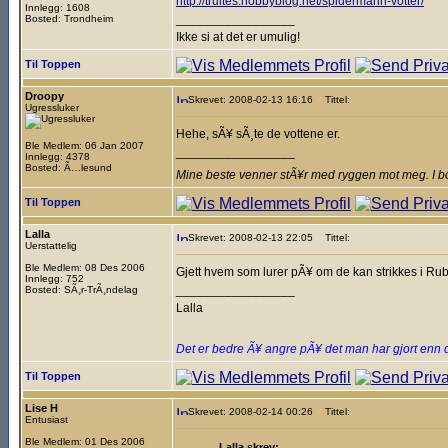
http://trultes.hobbyblog.net/spidermann-votter/
Innlegg: 1608
_________________
Bosted: Trondheim
Ikke si at det er umulig!
Til Toppen
Droopy
Skrevet: 2008-02-13 16:16
Tittel:
Ugressluker
Hehe, sÃ¥ sÃ¸te de vottene er.
Ble Medlem: 06 Jan 2007
_________________
Innlegg: 4378
Bosted: Ã…lesund
Mine beste venner stÃ¥r med ryggen mot meg. I b
Til Toppen
Lalla
Skrevet: 2008-02-13 22:05
Tittel:
Uerstattelig
Ble Medlem: 08 Des 2006
Gjett hvem som lurer pÃ¥ om de kan strikkes i Rubin..
Innlegg: 752
_________________
Bosted: SÃ¸r-TrÃ¸ndelag
Lalla
Det er bedre Ã¥ angre pÃ¥ det man har gjort enn 
Til Toppen
Lise H
Skrevet: 2008-02-14 00:26
Tittel:
Entusiast
Ble Medlem: 01 Des 2006
Lalla skrev: