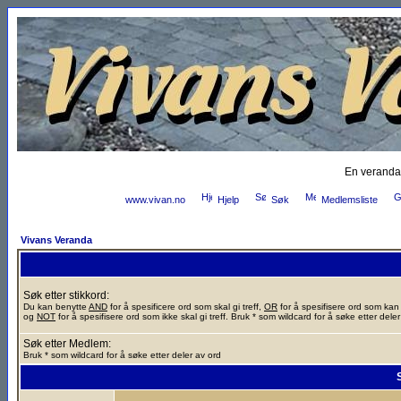
En veranda
www.vivan.no
Hjelp
Søk
Medlemsliste
Vivans Veranda
Søk etter stikkord:
Du kan benytte
AND
for å spesificere ord som skal gi treff,
OR
for å spesifisere ord som kan g
og
NOT
for å spesifisere ord som ikke skal gi treff. Bruk * som wildcard for å søke etter deler
Søk etter Medlem:
Bruk * som wildcard for å søke etter deler av ord