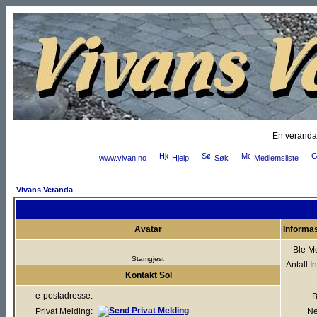
En veranda
www.vivan.no
Hjelp
Søk
Medlemsliste
Vivans Veranda
Avatar
Informa
Ble M
Stamgjest
Antall I
Kontakt Sol
e-postadresse:
B
Privat Melding:
Ne