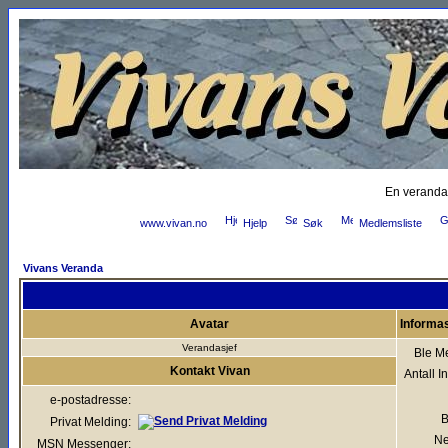
En veranda
www.vivan.no
Hjelp
Søk
Medlemsliste
Vivans Veranda
Avatar
Informa
Verandasjef
Ble M
Kontakt Vivan
Antall I
e-postadresse:
B
Privat Melding:
Ne
MSN Messenger: