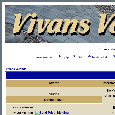
En veranda
www.vivan.no
Hjelp
Søk
Medlemsliste
Vivans Veranda
Avatar
Informa
Ble M
Kjenning
Antall I
Kontakt Tove
e-postadresse:
B
Privat Melding:
Ne