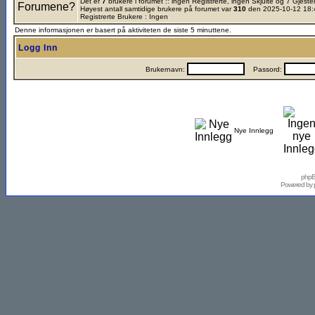
Det er
7
brukere i forumet :: ingen Registrerte, ingen Skjulte og 7 Gjest
Høyest antall samtidige brukere på forumet var
310
den 2025-10-12 18:
Registrerte Brukere : Ingen
Denne informasjonen er basert på aktiviteten de siste 5 minuttene.
Logg Inn
Brukernavn:
Passord:
Nye Innlegg
phpB
Powered by