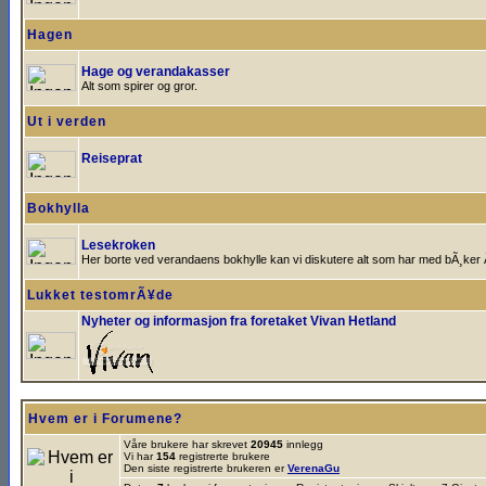
Hagen
Hage og verandakasser
Alt som spirer og gror.
Ut i verden
Reiseprat
Bokhylla
Lesekroken
Her borte ved verandaens bokhylle kan vi diskutere alt som har med bÃ¸ker 
Lukket testomrÃ¥de
Nyheter og informasjon fra foretaket Vivan Hetland
Hvem er i Forumene?
Våre brukere har skrevet
20945
innlegg
Vi har
154
registrerte brukere
Den siste registrerte brukeren er
VerenaGu