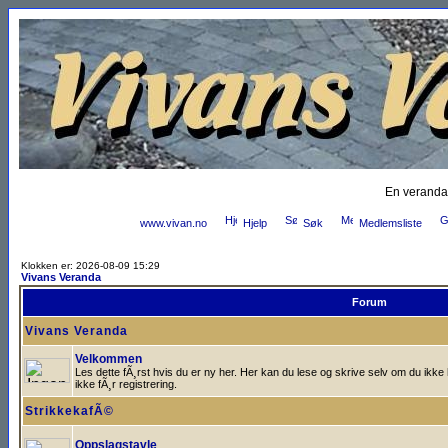
En veranda
www.vivan.no
Hjelp
Søk
Medlemsliste
Klokken er: 2026-08-09 15:29
Vivans Veranda
Forum
Vivans Veranda
Velkommen
Les dette fÃ¸rst hvis du er ny her. Her kan du lese og skrive selv om du ik
ikke fÃ¸r registrering.
StrikkekafÃ©
Oppslagstavle