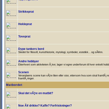
Strikkeprat
Hekleprat
Toveprat
Dype tankers bord
Stedet for filosofi, kunsthistorie, mytologi, symboler, estetikk... og sÃ¥nn.
Andre hobbyer
Etterhvert som aktiviteten Ã¸ker, lager vi egne underforum til hver enkelt hobb
Scenen
Verandaens scene kan vÃ¦re liten eller stor, ettersom hva som skal framfÃ¸res
framfÃ¸ringer.
Matbordet
Skal det vÃ¦re en matbit?
Noe Ã¥ drikke? Kaffe? Forfriskninger?