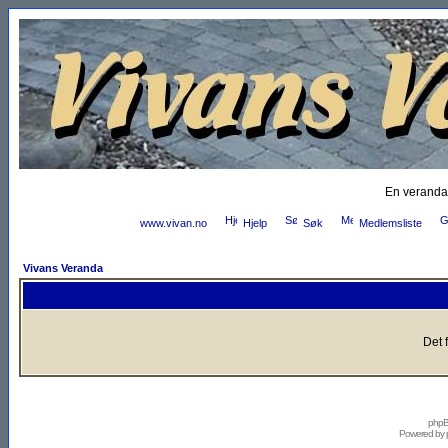
En veranda
www.vivan.no
Hjelp
Søk
Medlemsliste
Vivans Veranda
Det 
phpB
Powered by