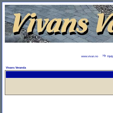
www.vivan.no
Hjel
Vivans Veranda