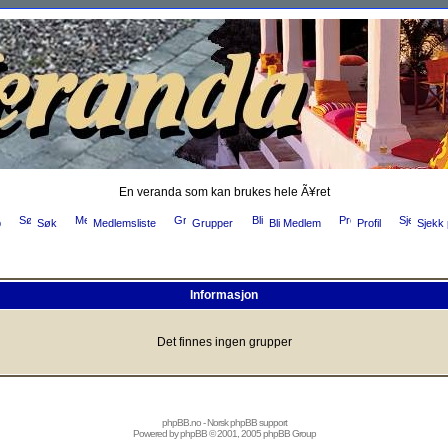
En veranda som kan brukes hele Ã¥ret
p
Søk
Medlemsliste
Grupper
Bli Medlem
Profil
Sjekk 
Informasjon
Det finnes ingen grupper
phpBB.no
- Norsk phpBB support
Powered by
phpBB
© 2001, 2005 phpBB Group